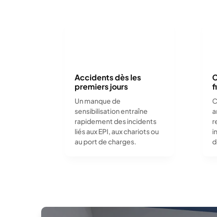
Accidents dès les
C
premiers jours
f
Un manque de
C
sensibilisation entraîne
a
rapidement des incidents
r
liés aux EPI, aux chariots ou
i
au port de charges.
d