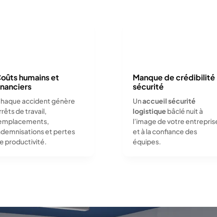
oûts humains et
Manque de crédibilité
inanciers
sécurité
haque accident génère
Un
accueil sécurité
rrêts de travail,
logistique
bâclé nuit à
emplacements,
l’image de votre entrepris
ndemnisations et pertes
et à la confiance des
e productivité.
équipes.