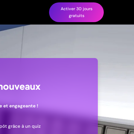
Activer 30 jours
gratuits
 nouveaux
e et engageante !
pôt grâce à un quiz